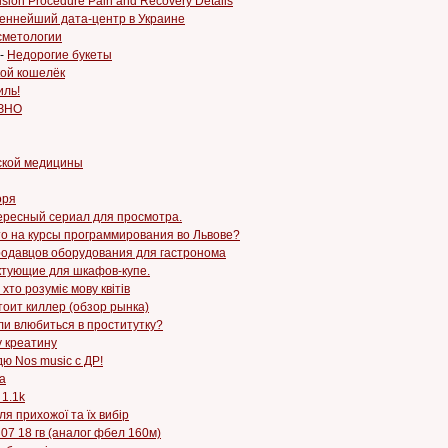
ision Procedure Pain and Recovery Details
еннейший дата-центр в Украине
сметологии
-
Недорогие букеты
ой кошелёк
иль!
 ЗНО
ской медицины
оря
ересный сериал для просмотра.
то на курсы программирования во Львове?
родавцов оборудования для гастронома
тующие для шкафов-купе.
 хто розуміє мову квітів
тоит киллер (обзор рынка)
и влюбиться в проститутку?
 креатину
ю Nos music с ДР!
а
 1.1k
я прихожої та їх вибір
 07 18 гв (аналог фбел 160м)