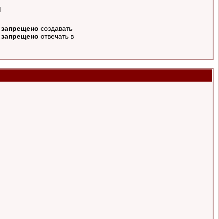
п
м
запрещено
создавать
и
запрещено
отвечать в