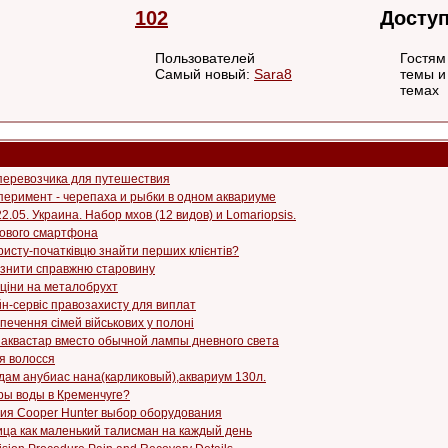
102
Досту
Пользователей
Гостя
Самый новый:
Sara8
темы 
темах
перевозчика для путешествия
перимент - черепаха и рыбки в одном аквариуме
22.05. Украина. Набор мхов (12 видов) и Lomariopsis.
нового смартфона
ристу-початківцю знайти перших клієнтів?
різнити справжню старовину
 ціни на металобрухт
н-сервіс правозахисту для виплат
ечення сімей військових у полоні
аквастар вместо обычной лампы дневного света
я волосся
одам анубиас нана(карликовый),аквариум 130л.
ы воды в Кременчуге?
ия Cooper Hunter выбор оборудования
ца как маленький талисман на каждый день