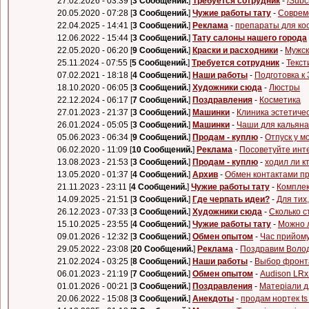
27.02.2026 - 03:39 [
3 Сообщений.
]
Требуется сотрудник
-
/Subc
20.05.2020 - 07:28 [
3 Сообщений.
]
Чужие работы тату
-
Соврем
22.04.2025 - 14:41 [
3 Сообщений.
]
Реклама
-
препараты для ко
12.06.2022 - 15:44 [
3 Сообщений.
]
Тату салоны нашего города
22.05.2020 - 06:20 [
9 Сообщений.
]
Краски и расходники
-
Мужск
25.11.2024 - 07:55 [
5 Сообщений.
]
Требуется сотрудник
-
Текст
07.02.2021 - 18:18 [
4 Сообщений.
]
Наши работы
-
Подготовка к
18.10.2020 - 06:05 [
3 Сообщений.
]
Художники сюда
-
Люстры
22.12.2024 - 06:17 [
7 Сообщений.
]
Поздравления
-
Косметика
27.01.2023 - 21:37 [
3 Сообщений.
]
Машинки
-
Клиника эстетиче
26.01.2024 - 05:05 [
3 Сообщений.
]
Машинки
-
Чаши для кальяна
05.06.2023 - 06:34 [
9 Сообщений.
]
Продам - куплю
-
Отпуск у м
06.02.2020 - 11:09 [
10 Сообщений.
]
Реклама
-
Посоветуйте инт
13.08.2023 - 21:53 [
3 Сообщений.
]
Продам - куплю
-
ходил ли к
13.05.2020 - 01:37 [
4 Сообщений.
]
Архив
-
Обмен контактами п
21.11.2023 - 23:11 [
4 Сообщений.
]
Чужие работы тату
-
Комплек
14.09.2025 - 21:51 [
3 Сообщений.
]
Где черпать идеи?
-
Для тих,
26.12.2023 - 07:33 [
3 Сообщений.
]
Художники сюда
-
Сколько с
15.10.2025 - 23:55 [
4 Сообщений.
]
Чужие работы тату
-
Можно л
09.01.2026 - 12:32 [
3 Сообщений.
]
Обмен опытом
-
Час прийому
29.05.2022 - 23:08 [
20 Сообщений.
]
Реклама
-
Поздравим Волод
21.02.2024 - 03:25 [
8 Сообщений.
]
Наши работы
-
Выбор фронт
06.01.2023 - 21:19 [
7 Сообщений.
]
Обмен опытом
-
Audison LRx
01.01.2026 - 00:21 [
3 Сообщений.
]
Поздравления
-
Матеріали дл
20.06.2022 - 15:08 [
3 Сообщений.
]
Анекдоты
-
продам нортек ts