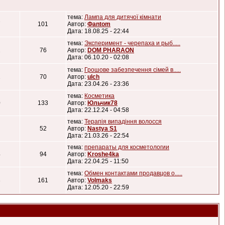
тема:
Лампа для дитячої кімнати
7
101
Автор:
Фantom
Дата: 18.08.25 - 22:44
тема:
Эксперимент - черепаха и рыб.....
2
76
Автор:
DOM PHARAON
Дата: 06.10.20 - 02:08
тема:
Грошове забезпечення сімей в.....
2
70
Автор:
ulch
Дата: 23.04.26 - 23:36
тема:
Косметика
0
133
Автор:
Юльчик78
Дата: 22.12.24 - 04:58
тема:
Терапія випадіння волосся
52
Автор:
Nastya S1
Дата: 21.03.26 - 22:54
тема:
препараты для косметологии
4
94
Автор:
Kroshe4ka
Дата: 22.04.25 - 11:50
тема:
Обмен контактами продавцов о.....
3
161
Автор:
Volmaks
Дата: 12.05.20 - 22:59