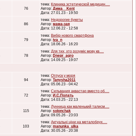
тема:
Клиника эстетической медицин.....
6
76
Автор:
Дима _ Kent
Дата: 27.01.23 - 19:50
тема:
Недорогие букеты
7
86
Автор:
мама-зая
Дата: 12.06.22 - 12:58
тема:
Вибір нового смартфона
6
79
Автор:
iva_n
Дата: 18.06.26 - 16:20
тема:
Для тих, хто розуміє мову кв.....
4
78
Автор:
Dnepr_agro
Дата: 14.09.25 - 19:07
тема:
Отпуск у моря
6
94
Автор:
Tanysha2011
Дата: 05.06.23 - 04:42
тема:
Сильвания аквастар вместо об.....
2
72
Автор:
И.С.Полать
Дата: 14.03.25 - 22:13
тема:
Лунница как маленький талисм.....
9
115
Автор:
solonchak
Дата: 09.05.26 - 23:03
тема:
Актуальні ціни на металобрух.....
6
103
Автор:
manunka_ulka
Дата: 30.05.26 - 20:38