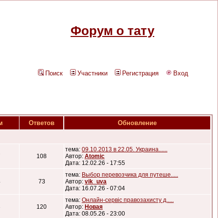
Форум о тату
Поиск
Участники
Регистрация
Вход
м
Ответов
Обновление
тема:
09.10.2013 в 22.05. Украина......
7
108
Автор:
Atomic
Дата: 12.02.26 - 17:55
тема:
Выбор перевозчика для путеше.....
4
73
Автор:
vik_uva
Дата: 16.07.26 - 07:04
тема:
Онлайн-сервіс правозахисту д.....
3
120
Автор:
Новая
Дата: 08.05.26 - 23:00