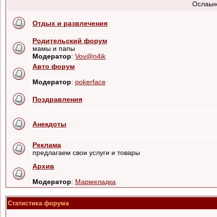
Ослаьн
Отдых и развлечения
Родительский форум
мамы и папы
Модератор
:
Vov@n4ik
Авто форум
Модератор
:
pokerface
Поздравления
Анекдоты
Реклама
предлагаем свои услуги и товары
Архив
Модератор
:
Мармеладка
Статистика форума