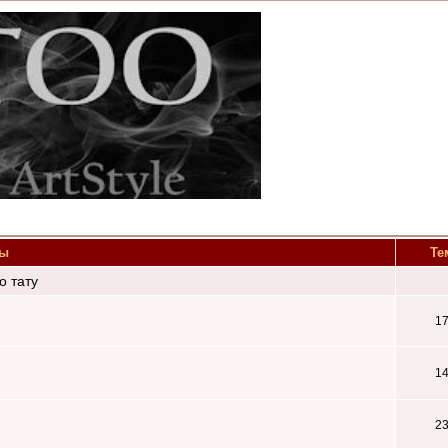
ы
Те
о тату
1
1
2