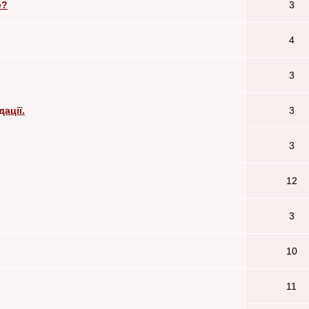
е?
3
4
3
ації.
3
3
12
3
10
11