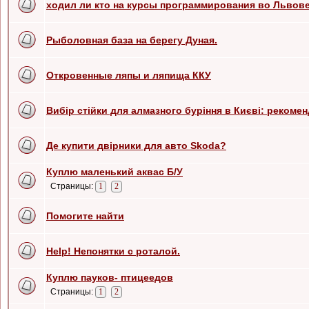
ходил ли кто на курсы программирования во Львов
Рыболовная база на берегу Дуная.
Откровенные ляпы и ляпища ККУ
Вибір стійки для алмазного буріння в Києві: рекоменд
Де купити двірники для авто Skoda?
Куплю маленький аквас Б/У
Страницы:
1
2
Помогите найти
Help! Непонятки с роталой.
Куплю пауков- птицеедов
Страницы:
1
2