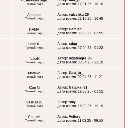
Автор:
taki_ja
+ Снежный Барс
дата время: 17.01.26 - 18:10
Темный лорд
Автор:
yulechka-26
Деянира
дата время: 21.10.25 - 16:48
Темный лорд
Автор:
Demian
RAMA
дата время: 06.09.25 - 03:55
Темный лорд
Автор:
stigg
Leon K.
дата время: 27.04.25 - 01:23
Темный лорд
Автор:
nightangel_06
TatkaN
дата время: 08.04.25 - 22:10
Темный лорд
Автор:
Gala_la_
Marikko
дата время: 02.04.25 - 11:21
Темный лорд
Автор:
Natalka_81
Юля М
дата время: 19.03.25 - 01:52
Темный лорд
Автор:
soly
Vasilisa16
дата время: 16.03.25 - 19:19
Темный лорд
Автор:
Vulture
СлавиK
дата время: 11.03.25 - 06:50
Темный лорд