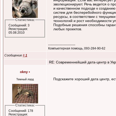
информации. Если вас интересует 
эволюционируют. Речь ведется о п
и качественном подходе к созданию
систем для бесперебойного функцио
ресурсы, в соответствии с текущим
Статистика:
технологий и рост необходимости 
Подобные решения способны гарант
Сообщений: 3
любых проектов.
Регистрация:
05.08.2010
---------------------
Компьютерная помощь, 093-284-90-62
Сообщение
#
1
RE: Современнейший дата-центр в Ук
okny
•
Подскажите хороший дата центр, ест
Темный лорд
Статистика:
Сообщений: 178
Регистрация: