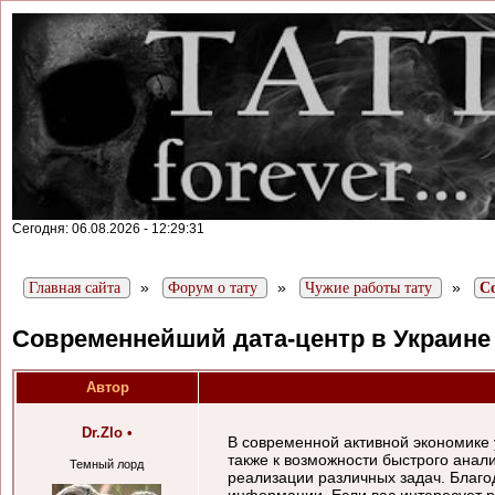
Сегодня: 06.08.2026 - 12:29:31
»
»
»
Главная сайта
Форум о тату
Чужие работы тату
С
Современнейший дата-центр в Украине
Автор
Dr.Zlo
•
В современной активной экономике
также к возможности быстрого анал
Темный лорд
реализации различных задач. Благ