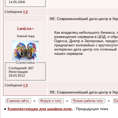
14.05.2008
Сообщение
#
2
RE: Современнейший дата-центр в Ук
LaraLiza
•
Как владелец небольшого бизнеса, 
Темный лорд
размещения серверов в ЦОД, я обрат
Одесса, Днепр и Запорожье, предос
предлагают колокейшн с круглосуто
интересен дата центр это отличный 
наших серверов.
Статистика:
Сообщений: 987
Регистрация:
28.03.2012
Сообщение
#
3
RE: Современнейший дата-центр в Ук
»
»
»
Главная сайта
Форум о тату
Чужие работы тату
С
◄
Комплектующие для шкафов-купе.
: Предыдущая тема