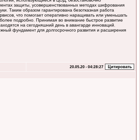
нологии, использующиеся в ЦОД, безостановочно
ементах защиты, усовершенствованных методах шифрования
уки. Таким образом гарантирована безотказная работа
рвисов, что помогает оперативно наращивать или уменьшать
м более подробно. Принимая во внимание быстрое развитие
аходятся на сегодняшний день в авангарде инноваций.
дежный фундамент для долгосрочного развития и расширения
20.05.20 - 04:28:27