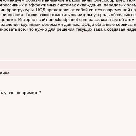
рекомендуем обратить внимание на компанию Onecloudplanet. Тех
рогрессивных и эффективных системах охлаждения, передовых эл
 инфраструктуры. ЦОД представляют собой синтез современной на
нирования. Также важно отметить значительную роль облачных се
и целями. Интернет-сайт onecloudplanet.com расскажет вам об это
управления крупными объемами данных, ЦОД и облачные сервисы н
ировать все, что нужно для решения текущих задач, создавая на
раине
ь у вас на примете?