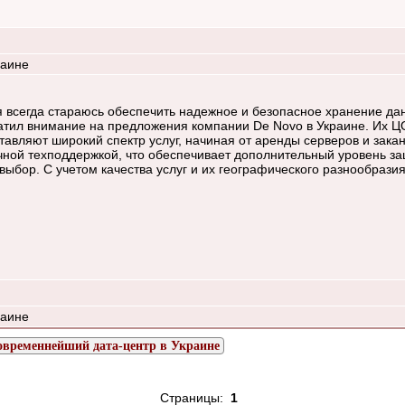
раине
я всегда стараюсь обеспечить надежное и безопасное хранение д
ил внимание на предложения компании De Novo в Украине. Их ЦОД у
тавляют широкий спектр услуг, начиная от аренды серверов и зака
чной техподдержкой, что обеспечивает дополнительный уровень за
выбор. С учетом качества услуг и их географического разнообрази
раине
овременнейший дата-центр в Украине
Страницы:
1