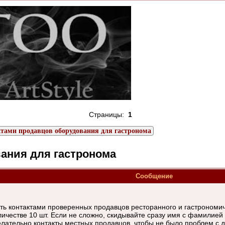
Страницы:
1
тами продавцов оборудования для гастронома
ания для гастронома
Сообщение
ить контактами проверенных продавцов ресторанного и гастрономи
количестве 10 шт. Если не сложно, скидывайте сразу имя с фамилие
 желательно контакты местных продавцов, чтобы не было проблем с д