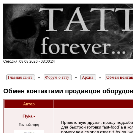
Сегодня: 08.08.2026 - 03:00:24
»
»
»
Главная сайта
Форум о тату
Архив
Обмен контак
Обмен контактами продавцов оборудов
Автор
Flyka
•
Приветствую друзья, прошу подсоб
Темный лорд
для быстрой готовки fast-food`а в 
помогу чем смогу в ответ :) Ах да,