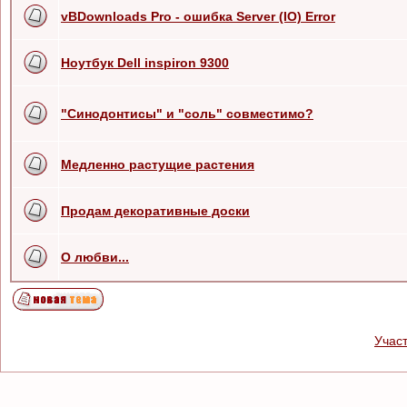
vBDownloads Pro - ошибка Server (IO) Error
Ноутбук Dell inspiron 9300
"Синодонтисы" и "соль" совместимо?
Медленно растущие растения
Продам декоративные доски
О любви...
Учас