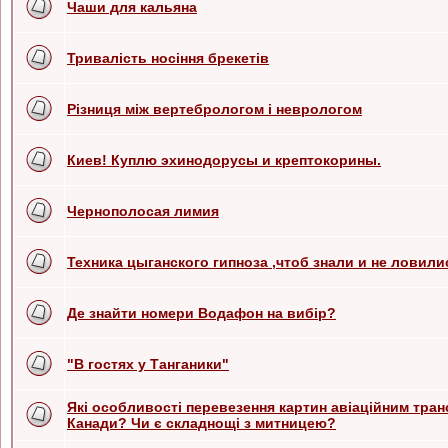
Чаши для кальяна
Тривалість носіння брекетів
Різниця між вертебрологом і неврологом
Киев! Куплю эхинодорусы и крептокорины.
Чернополосая лимия
Техника цыганского гипноза ,чтоб знали и не ловилис
Де знайти номери Водафон на вибір?
"В гостях у Танганики"
Які особливості перевезення картин авіаційним тра
Канади? Чи є складнощі з митницею?