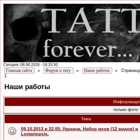
Сегодня: 08.08.2026 - 18:33:30
»
»
»
Страниц
Главная сайта
Форум о тату
Наши работы
1
Наши работы
Информация
только фото
Тема
09.10.2013 в 22.05. Украина. Набор мхов (12 видов) и
Lomariopsis.