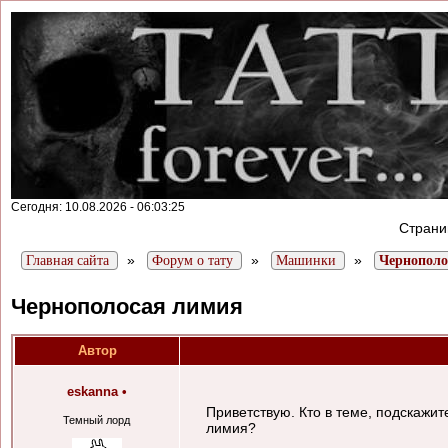
Сегодня: 10.08.2026 - 06:03:25
Стран
»
»
»
Главная сайта
Форум о тату
Машинки
Чернополо
Чернополосая лимия
Автор
eskanna
•
Приветствую. Кто в теме, подскажи
Темный лорд
лимия?