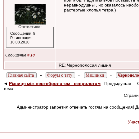
приплод. Ради мальков поставил в 
неравнодушны , но оказалось наобор
растертые хлопья тетра.)
Статистика:
Сообщений: 8
Регистрация:
10.08.2010
Сообщение
#
10
RE: Чернополосая лимия
»
»
»
Главная сайта
Форум о тату
Машинки
Чернополо
◄
Різниця між вертебрологом і неврологом
: Предыдущая
тема
Стран
Администратор запретил отвечать гостям на сообщения! Д
Учас