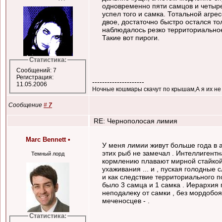
одновременно пяти самцов и четырех
успел того и самка. Тотальной агре
двое, достаточно быстро остался то
наблюдалось резко территориальное 
Такие вот пироги.
Статистика:
Сообщений: 7
Регистрация:
---------------------
11.05.2006
Ночные кошмары скачут по крышам,А я их не в
Сообщение
#
7
RE: Чернополосая лимия
Marc Bennett
•
У меня лимии живут больше года в 
этих рыб не замечал . Интеллигентн
Темный лорд
кормлению плавают мирной стайкой
ухаживания ... и , пуская голодные 
и как следствие территориального п
было 3 самца и 1 самка . Иерархия
неподалеку от самки , без мордобоя и
меченосцев - .
Статистика: