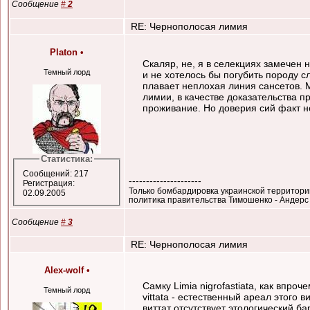
Сообщение
#
2
RE: Чернополосая лимия
Platon
•
Скаляр, не, я в селекциях замечен 
Темный лорд
и не хотелось бы погубить породу 
плавает неплохая линия сансетов. 
лимии, в качестве доказательства 
проживание. Но доверия сий факт не
Статистика:
Сообщений: 217
---------------------
Регистрация:
Только бомбардировка украинской территори
02.09.2005
политика правительства Тимошенко - Андерс
Сообщение
#
3
RE: Чернополосая лимия
Alex-wolf
•
Самку Limia nigrofastiatа, как впро
Темный лорд
vittata - естественный ареал этого 
виттат отсутствует этологический б