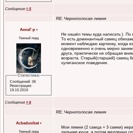
Сообщение
#
5
RE: Чернополосая лимия
АннаГ-р
•
Не нашёл темы куда написать:). По
Темный лорд
То есть доминантный самец обихажи
момент наблюдаю картинку, когда и
одновременно и очень мирно занима
друга, практически не обращая вним
возраста. Старый(старший) самец б
хулиганское поведение.
Статистика:
Сообщений: 36
Регистрация:
19.10.2010
Сообщение
#
6
RE: Чернополосая лимия
Acbadusibat
•
Мои лимии (2 самца + 3 самки) иер
дальние кущи, а потом медленно сп
Темный лорд