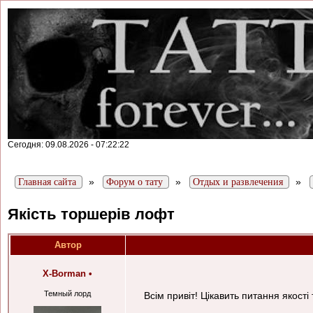
Сегодня: 09.08.2026 - 07:22:22
»
»
»
Главная сайта
Форум о тату
Отдых и развлечения
Якість торшерів лофт
Автор
X-Borman
•
Темный лорд
Всім привіт! Цікавить питання якос