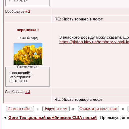
02.03.2012
Сообщение
#
2
RE: Якість торшерів лофт
вероникка
•
З власного досвіду можу сказати, що
Темный лорд
https://plafon.kiev.ua/torshery-v-styli-lo
Статистика:
Сообщений: 1
Регистрация:
06.10.2011
Сообщение
#
3
RE: Якість торшерів лофт
»
»
»
Главная сайта
Форум о тату
Отдых и развлечения
◄
Gore-Tex цельный комбинезон США новый
: Предыдущая т