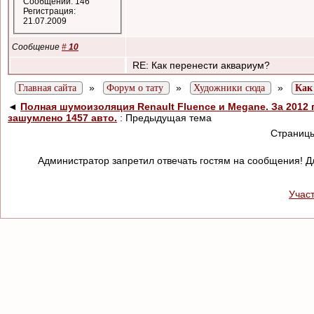
Сообщений: 146
Регистрация:
21.07.2009
Сообщение
#
10
RE: Как перенести аквариум?
»
»
»
Главная сайта
Форум о тату
Художники сюда
Как
◄
Полная шумоизоляция Renault Fluence и Megane. За 2012 
зашумлено 1457 авто.
: Предыдущая тема
Страниц
Администратор запретил отвечать гостям на сообщения! Д
Учас