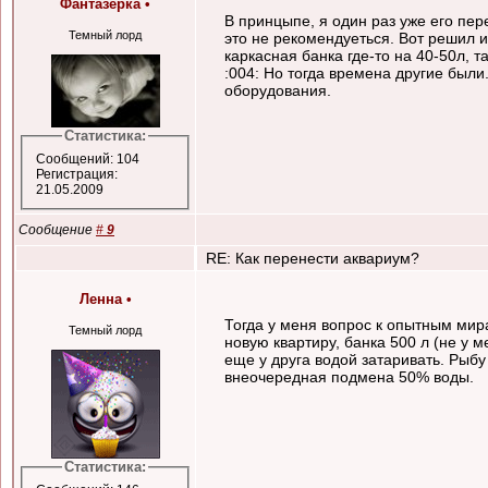
Фантазёрка
•
В принцыпе, я один раз уже его пере
Темный лорд
это не рекомендуеться. Вот решил и 
каркасная банка где-то на 40-50л, 
:004: Но тогда времена другие были
оборудования.
Статистика:
Сообщений: 104
Регистрация:
21.05.2009
Сообщение
#
9
RE: Как перенести аквариум?
Ленна
•
Тогда у меня вопрос к опытным мира
Темный лорд
новую квартиру, банка 500 л (не у м
еще у друга водой затаривать. Рыбу
внеочередная подмена 50% воды.
Статистика: