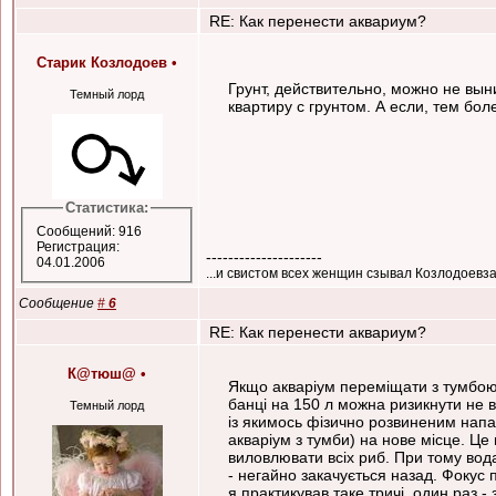
RE: Как перенести аквариум?
Старик Козлодоев
•
Грунт, действительно, можно не вы
Темный лорд
квартиру с грунтом. А если, тем бол
Статистика:
Сообщений: 916
Регистрация:
---------------------
04.01.2006
...и свистом всех женщин сзывал Козлодоевза
Сообщение
#
6
RE: Как перенести аквариум?
К@тюш@
•
Якщо акваріум переміщати з тумбою,
банці на 150 л можна ризикнути не в
Темный лорд
із якимось фізично розвиненим нап
акваріум з тумби) на нове місце. Ц
виловлювати всіх риб. При тому вода
- негайно закачується назад. Фокус 
я практикував таке тричі, один раз 