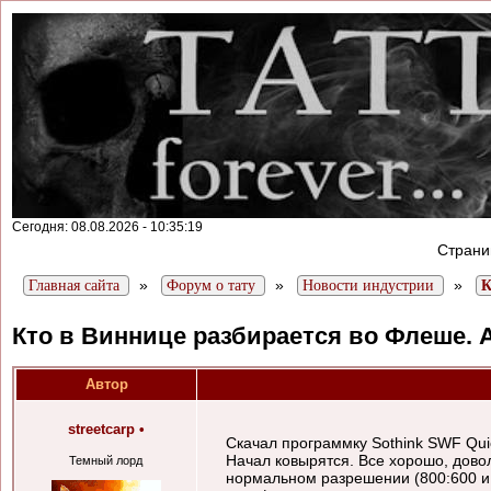
Сегодня: 08.08.2026 - 10:35:19
Стран
»
»
»
Главная сайта
Форум о тату
Новости индустрии
К
Кто в Виннице разбирается во Флеше. А
Автор
streetcarp
•
Скачал программку Sothink SWF Quick
Начал ковырятся. Все хорошо, довол
Темный лорд
нормальном разрешении (800:600 и 