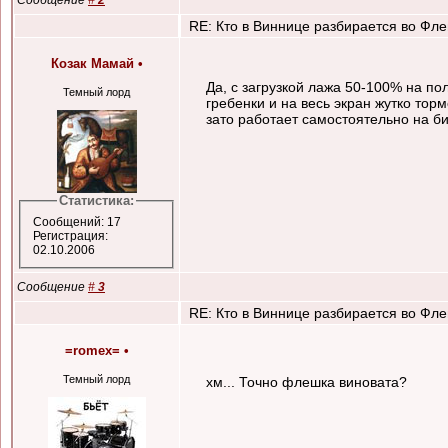
Сообщение
#
2
RE: Кто в Виннице разбирается во Флеш
Козак Мамай
•
Да, с загрузкой лажа 50-100% на по
Темный лорд
гребенки и на весь экран жутко торм
зато работает самостоятельно на биб
Статистика:
Сообщений: 17
Регистрация:
02.10.2006
Сообщение
#
3
RE: Кто в Виннице разбирается во Флеш
=romex=
•
Темный лорд
хм... Точно флешка виновата?