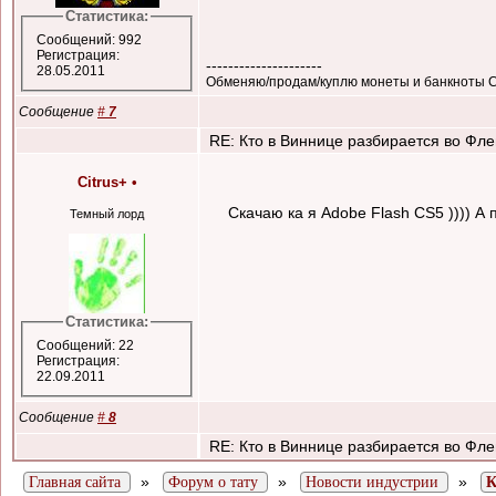
Статистика:
Сообщений: 992
Регистрация:
---------------------
28.05.2011
Обменяю/продам/куплю монеты и банкноты 
Сообщение
#
7
RE: Кто в Виннице разбирается во Флеш
Citrus+
•
Скачаю ка я Adobe Flash CS5 )))) А 
Темный лорд
Статистика:
Сообщений: 22
Регистрация:
22.09.2011
Сообщение
#
8
RE: Кто в Виннице разбирается во Флеш
»
»
»
Главная сайта
Форум о тату
Новости индустрии
К