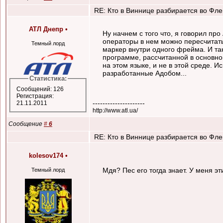
RE: Кто в Виннице разбирается во Флеш
АТЛ Днепр
•
Ну начнем с того что, я говорил про 
операторы в нем можно пересчитать
Темный лорд
маркер внутри одного фрейма. И такие
программе, рассчитанной в основном
на этом языке, и не в этой среде. 
разработанные Адобом...
Статистика:
Сообщений: 126
Регистрация:
---------------------
21.11.2011
http://www.atl.ua/
Сообщение
#
6
RE: Кто в Виннице разбирается во Флеш
kolesov174
•
Мдя? Пес его тогда знает. У меня эт
Темный лорд